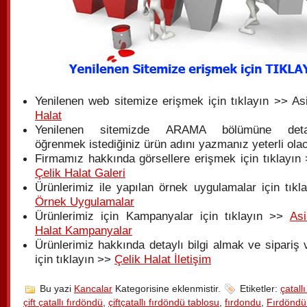
Yenilenen web sitemize erişmek için tıklayın >> As
Halat
Yenilenen sitemizde ARAMA bölümüne detay
öğrenmek istediğiniz ürün adını yazmanız yeterli olac
Firmamız hakkında görsellere erişmek için tıklayın 
Çelik Halat Galeri
Ürünlerimiz ile yapılan örnek uygulamalar için tıkl
Örnek Uygulamalar
Ürünlerimiz için Kampanyalar için tıklayın >>
Asi
Halat Kampanyalar
Ürünlerimiz hakkında detaylı bilgi almak ve sipariş
için tıklayın >>
Çelik Halat İletişim
Bu yazi
Kancalar
Kategorisine eklenmistir.
Etiketler:
çatall
çift çatallı fırdöndü
,
çiftçatallı fırdöndü tablosu
,
fırdondu
,
Fırdöndü