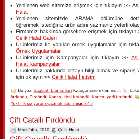
Yenilenen web sitemize erişmek için tıklayın >> As
Halat
Yenilenen sitemizde ARAMA bölümüne detay
öğrenmek istediğiniz ürün adını yazmanız yeterli olac
Firmamız hakkında görsellere erişmek için tıklayın 
Çelik Halat Galeri
Ürünlerimiz ile yapılan örnek uygulamalar için tıkl
Örnek Uygulamalar
Ürünlerimiz için Kampanyalar için tıklayın >>
Asi
Halat Kampanyalar
Ürünlerimiz hakkında detaylı bilgi almak ve sipariş
için tıklayın >>
Çelik Halat İletişim
Bu yazi
Bağlantı Elemanları
Kategorisine eklenmistir.
Etike
fırdondu
,
Fırdöndü Kanca
,
ithal fırdöndü
,
Kanca
,
yerli fırdöndü
Yok!. Ilk siz yorum yazmak ister misiniz? »
Çift Çatallı Fırdöndü
Mart 24th, 2010
Çelik Halat