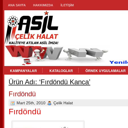
ANA SAYFA
HAKKIMIZDA
İLETİŞİM
KAMPANYALAR
KATALOGLAR
ÖRNEK UYGULAMALAR
Ürün Adı: ‘Fırdöndü Kanca’
Fırdöndü
Mart 25th, 2010
Çelik Halat
Fırdöndü