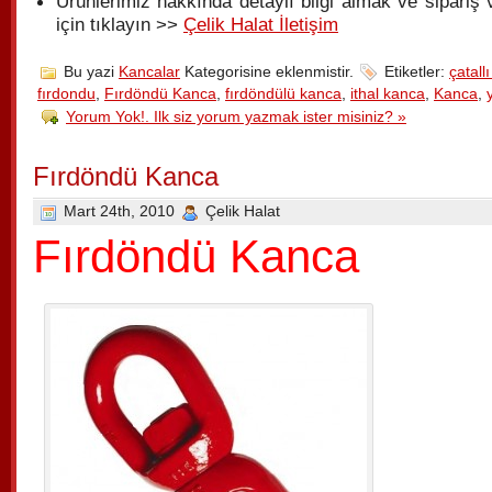
Ürünlerimiz hakkında detaylı bilgi almak ve sipariş
için tıklayın >>
Çelik Halat İletişim
Bu yazi
Kancalar
Kategorisine eklenmistir.
Etiketler:
çatall
fırdondu
,
Fırdöndü Kanca
,
fırdöndülü kanca
,
ithal kanca
,
Kanca
,
Yorum Yok!. Ilk siz yorum yazmak ister misiniz? »
Fırdöndü Kanca
Mart 24th, 2010
Çelik Halat
Fırdöndü Kanca