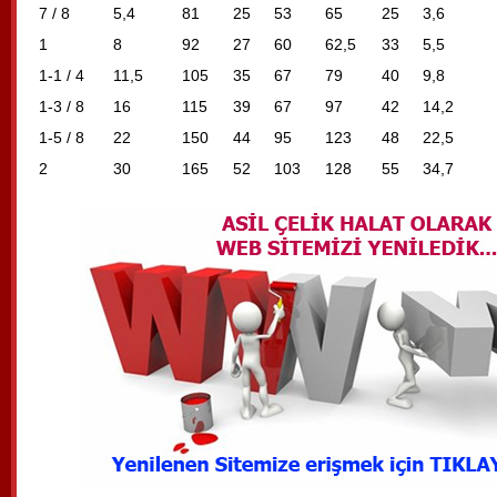
7 / 8
5,4
81
25
53
65
25
3,6
1
8
92
27
60
62,5
33
5,5
1-1 / 4
11,5
105
35
67
79
40
9,8
1-3 / 8
16
115
39
67
97
42
14,2
1-5 / 8
22
150
44
95
123
48
22,5
2
30
165
52
103
128
55
34,7