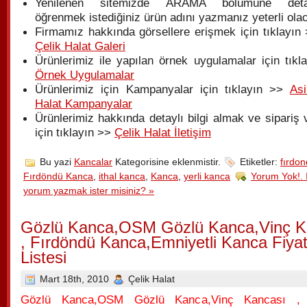
Yenilenen sitemizde ARAMA bölümüne detay
öğrenmek istediğiniz ürün adını yazmanız yeterli olac
Firmamız hakkında görsellere erişmek için tıklayın 
Çelik Halat Galeri
Ürünlerimiz ile yapılan örnek uygulamalar için tıkl
Örnek Uygulamalar
Ürünlerimiz için Kampanyalar için tıklayın >>
Asi
Halat Kampanyalar
Ürünlerimiz hakkında detaylı bilgi almak ve sipariş
için tıklayın >>
Çelik Halat İletişim
Bu yazi
Kancalar
Kategorisine eklenmistir.
Etiketler:
fırdo
Fırdöndü Kanca
,
ithal kanca
,
Kanca
,
yerli kanca
Yorum Yok!. I
yorum yazmak ister misiniz? »
Gözlü Kanca,OSM Gözlü Kanca,Vinç K
, Fırdöndü Kanca,Emniyetli Kanca Fiya
Listesi
Mart 18th, 2010
Çelik Halat
Gözlü Kanca,OSM Gözlü Kanca,Vinç Kancası , 