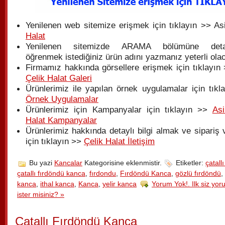
Yenilenen web sitemize erişmek için tıklayın >> As
Halat
Yenilenen sitemizde ARAMA bölümüne detay
öğrenmek istediğiniz ürün adını yazmanız yeterli olac
Firmamız hakkında görsellere erişmek için tıklayın 
Çelik Halat Galeri
Ürünlerimiz ile yapılan örnek uygulamalar için tıkl
Örnek Uygulamalar
Ürünlerimiz için Kampanyalar için tıklayın >>
Asi
Halat Kampanyalar
Ürünlerimiz hakkında detaylı bilgi almak ve sipariş
için tıklayın >>
Çelik Halat İletişim
Bu yazi
Kancalar
Kategorisine eklenmistir.
Etiketler:
çatall
çatallı fırdöndü kanca
,
fırdondu
,
Fırdöndü Kanca
,
gözlü fırdöndü
,
kanca
,
ithal kanca
,
Kanca
,
yelir kanca
Yorum Yok!. Ilk siz yo
ister misiniz? »
Çatallı Fırdöndü Kanca