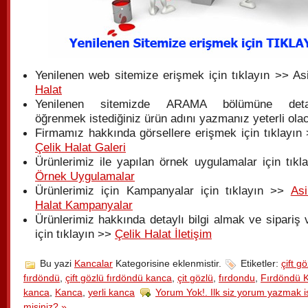
Yenilenen web sitemize erişmek için tıklayın >> As
Halat
Yenilenen sitemizde ARAMA bölümüne detay
öğrenmek istediğiniz ürün adını yazmanız yeterli olac
Firmamız hakkında görsellere erişmek için tıklayın 
Çelik Halat Galeri
Ürünlerimiz ile yapılan örnek uygulamalar için tıkl
Örnek Uygulamalar
Ürünlerimiz için Kampanyalar için tıklayın >>
Asi
Halat Kampanyalar
Ürünlerimiz hakkında detaylı bilgi almak ve sipariş
için tıklayın >>
Çelik Halat İletişim
Bu yazi
Kancalar
Kategorisine eklenmistir.
Etiketler:
çift g
fırdöndü
,
çift gözlü fırdöndü kanca
,
çit gözlü
,
fırdondu
,
Fırdöndü 
kanca
,
Kanca
,
yerli kanca
Yorum Yok!. Ilk siz yorum yazmak i
misiniz? »