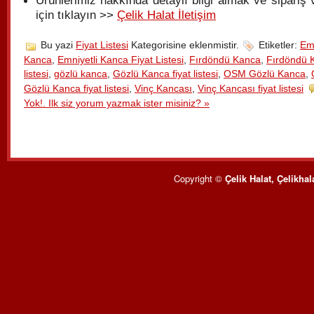
Ürünlerimiz hakkında detaylı bilgi almak ve sipariş
için tıklayın >>
Çelik Halat İletişim
Bu yazi
Fiyat Listesi
Kategorisine eklenmistir.
Etiketler:
Emn
Kanca
,
Emniyetli Kanca Fiyat Listesi
,
Fırdöndü Kanca
,
Fırdöndü K
listesi
,
gözlü kanca
,
Gözlü Kanca fiyat listesi
,
OSM Gözlü Kanca
,
Gözlü Kanca fiyat listesi
,
Vinç Kancası
,
Vinç Kancası fiyat listesi
Yok!. Ilk siz yorum yazmak ister misiniz? »
Copyright ©
Çelik Halat, Çelikhal