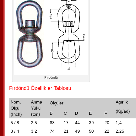
Fırdöndü
Fırdöndü Özellikler Tablosu
Nom.
Anma
Ağırlık
Ölçüler
Ölçü
Yükü
(Kg/ad)
B
C
D
E
F
(Inch)
(ton)
5 / 8
2,5
63
17
44
39
20
1,4
3 / 4
3,2
74
21
49
50
22
2,25