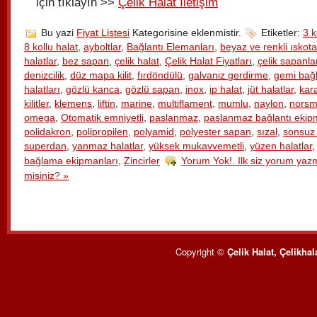
için tıklayın >>
Çelik Halat İletişim
Bu yazi
Fiyat Listesi
Kategorisine eklenmistir.
Etiketler:
3 k
8 kollu halat
,
ayboltlar
,
Bağlantı Elemanları
,
beyaz ve renkli ıskota
halatlar
,
bez sapan
,
çelik halat
,
Çelik Halat Fiyatları
,
çelik sapanla
denizcilik
,
düz mapa kilit
,
fırdöndülü
,
galvaniz gerdirme
,
gemi bağ
halatları
,
gözlü kanca
,
gözlü sapan
,
inox
,
ip halat
,
jüt halatlar
,
kar
kilitler
,
klemens
,
liftin
,
marine
,
multiflament
,
mumlu
,
naylon
,
nors
omega
,
Otomatik emniyetli
,
paslanmaz
,
paslanmaz bağlantı ekip
polidakron
,
polipropilen
,
polyamid
,
polyester sapan
,
sızal
,
sonsuz
superdan
,
yanmaz halatlar
,
yüksek mukavvemetli
,
yüzen halatlar
bağlama ekipmanları
,
Zincirler
Yorum Yok!. Ilk siz yorum yazm
misiniz? »
Copyright ©
Çelik Halat, Çelikhal