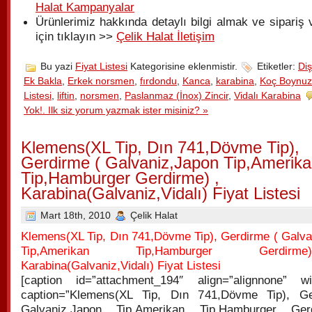
Halat Kampanyalar
Ürünlerimiz hakkında detaylı bilgi almak ve sipariş
için tıklayın >>
Çelik Halat İletişim
Bu yazi
Fiyat Listesi
Kategorisine eklenmistir.
Etiketler:
Di
Ek Bakla
,
Erkek norsmen
,
fırdondu
,
Kanca
,
karabina
,
Koç Boynuz
Listesi
,
liftin
,
norsmen
,
Paslanmaz (İnox) Zincir
,
Vidalı Karabina
Yok!. Ilk siz yorum yazmak ister misiniz? »
Klemens(XL Tip, Dın 741,Dövme Tip),
Gerdirme ( Galvaniz,Japon Tip,Amerik
Tip,Hamburger Gerdirme) ,
Karabina(Galvaniz,Vidalı) Fiyat Listesi
Mart 18th, 2010
Çelik Halat
Klemens(XL Tip, Dın 741,Dövme Tip), Gerdirme ( Galva
Tip,Amerikan Tip,Hamburger Gerdi
Karabina(Galvaniz,Vidalı) Fiyat Listesi
[caption id=”attachment_194″ align=”alignnone” wi
caption=”Klemens(XL Tip, Dın 741,Dövme Tip), G
Galvaniz,Japon Tip,Amerikan Tip,Hamburger Ger