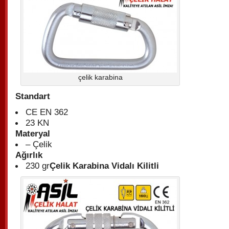
çelik karabina
Standart
CE EN 362
23 KN
Materyal
– Çelik
Ağırlık
230 gr
Çelik Karabina Vidalı Kilitli