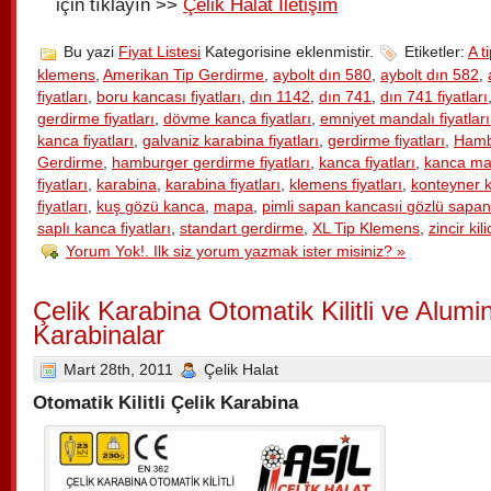
için tıklayın >>
Çelik Halat İletişim
Bu yazi
Fiyat Listesi
Kategorisine eklenmistir.
Etiketler:
A ti
klemens
,
Amerikan Tip Gerdirme
,
aybolt dın 580
,
aybolt dın 582
,
fiyatları
,
boru kancası fiyatları
,
dın 1142
,
dın 741
,
dın 741 fiyatları
gerdirme fiyatları
,
dövme kanca fiyatları
,
emniyet mandalı fiyatları
kanca fiyatları
,
galvaniz karabina fiyatları
,
gerdirme fiyatları
,
Hamb
Gerdirme
,
hamburger gerdirme fiyatları
,
kanca fiyatları
,
kanca ma
fiyatları
,
karabina
,
karabina fiyatları
,
klemens fiyatları
,
konteyner 
fiyatları
,
kuş gözü kanca
,
mapa
,
pimli sapan kancasıi gözlü sapa
saplı kanca fiyatları
,
standart gerdirme
,
XL Tip Klemens
,
zincir kili
Yorum Yok!. Ilk siz yorum yazmak ister misiniz? »
Çelik Karabina Otomatik Kilitli ve Alum
Karabinalar
Mart 28th, 2011
Çelik Halat
Otomatik Kilitli Çelik Karabina