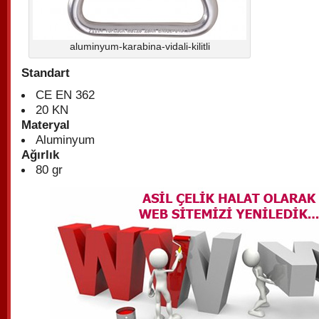
aluminyum-karabina-vidali-kilitli
Standart
CE EN 362
20 KN
Materyal
Aluminyum
Ağırlık
80 gr