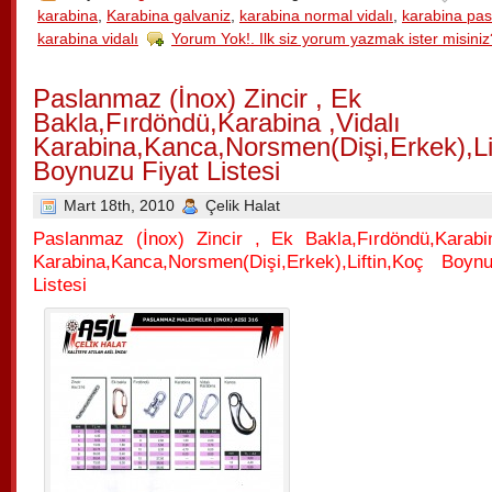
karabina
,
Karabina galvaniz
,
karabina normal vidalı
,
karabina pa
karabina vidalı
Yorum Yok!. Ilk siz yorum yazmak ister misiniz
Paslanmaz (İnox) Zincir , Ek
Bakla,Fırdöndü,Karabina ,Vidalı
Karabina,Kanca,Norsmen(Dişi,Erkek),Li
Boynuzu Fiyat Listesi
Mart 18th, 2010
Çelik Halat
Paslanmaz (İnox) Zincir , Ek Bakla,Fırdöndü,Karabin
Karabina,Kanca,Norsmen(Dişi,Erkek),Liftin,Koç Boyn
Listesi