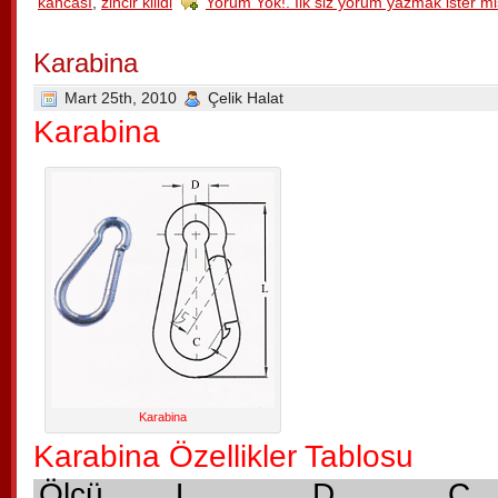
kancası
,
zincir kilidi
Yorum Yok!. Ilk siz yorum yazmak ister mi
Karabina
Mart 25th, 2010
Çelik Halat
Karabina
Karabina
Karabina Özellikler Tablosu
Ölçü
L
D
C