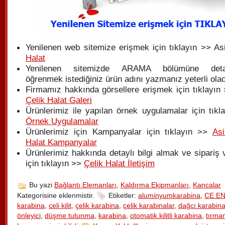
Yenilenen web sitemize erişmek için tıklayın >> As
Halat
Yenilenen sitemizde ARAMA bölümüne detay
öğrenmek istediğiniz ürün adını yazmanız yeterli olac
Firmamız hakkında görsellere erişmek için tıklayın 
Çelik Halat Galeri
Ürünlerimiz ile yapılan örnek uygulamalar için tıkl
Örnek Uygulamalar
Ürünlerimiz için Kampanyalar için tıklayın >>
Asi
Halat Kampanyalar
Ürünlerimiz hakkında detaylı bilgi almak ve sipariş
için tıklayın >>
Çelik Halat İletişim
Bu yazi
Bağlantı Elemanları
,
Kaldırma Ekipmanları
,
Kancalar
Kategorisine eklenmistir.
Etiketler:
aluminyumkarabina
,
CE EN
karabina
,
celi kilit
,
çelik karabina
,
çelik karabinalar
,
dağcı karabina
önleyici
,
düşme tutunma
,
karabina
,
otomatik kilitli karabina
,
tırm