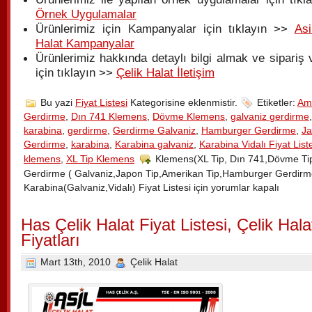
Örnek Uygulamalar
Ürünlerimiz için Kampanyalar için tıklayın >>
Asi
Halat Kampanyalar
Ürünlerimiz hakkında detaylı bilgi almak ve sipariş
için tıklayın >>
Çelik Halat İletişim
Bu yazi
Fiyat Listesi
Kategorisine eklenmistir.
Etiketler:
Ame
Gerdirme
,
Dın 741 Klemens
,
Dövme Klemens
,
galvaniz gerdirme
karabina
,
gerdirme
,
Gerdirme Galvaniz
,
Hamburger Gerdirme
,
Ja
Gerdirme
,
karabina
,
Karabina galvaniz
,
Karabina Vidalı Fiyat List
klemens
,
XL Tip Klemens
Klemens(XL Tip, Dın 741,Dövme Tip
Gerdirme ( Galvaniz,Japon Tip,Amerikan Tip,Hamburger Gerdirme
Karabina(Galvaniz,Vidalı) Fiyat Listesi için
yorumlar kapalı
Has Çelik Halat Fiyat Listesi, Çelik Hala
Fiyatları
Mart 13th, 2010
Çelik Halat