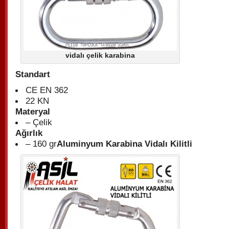
vidalı çelik karabina
Standart
CE EN 362
22 KN
Materyal
– Çelik
Ağırlık
– 160 gr
Aluminyum Karabina Vidalı Kilitli